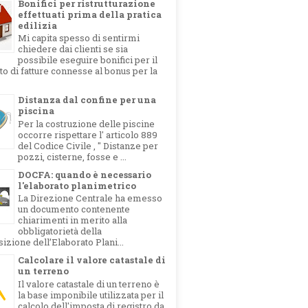
Bonifici per ristrutturazione
effettuati prima della pratica
edilizia
Mi capita spesso di sentirmi
chiedere dai clienti se sia
possibile eseguire bonifici per il
 di fatture connesse al bonus per la
Distanza dal confine per una
piscina
Per la costruzione delle piscine
occorre rispettare l' articolo 889
del Codice Civile , " Distanze per
pozzi, cisterne, fosse e ...
DOCFA: quando è necessario
l'elaborato planimetrico
La Direzione Centrale ha emesso
un documento contenente
chiarimenti in merito alla
obbligatorietà della
izione dell’Elaborato Plani...
Calcolare il valore catastale di
un terreno
Il valore catastale di un terreno è
la base imponibile utilizzata per il
calcolo dell'imposta di registro da