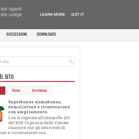
user-agent
erate usage
LEARN MORE
GOT IT
SUCCESSIONI
DOWNLOADS
EL SITO
Temi
Archivio
Superbonus: sismabonus,
demolizione e ricostruzione
con ampliamento
Con la risposta all'interpello 210
del 2021 l'Agenzia delle Entrate
chiarisce che gli interventi di
ne e ricostruzione con...