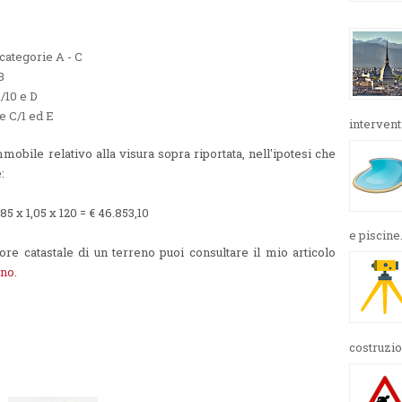
 categorie A - C
B
A/10 e D
ie C/1 ed E
interventi
mobile relativo alla visura sopra riportata, nell'ipotesi che
e:
,85 x 1,05 x 120 = € 46.853,10
e piscine.
re catastale di un terreno puoi consultare il mio articolo
eno
.
costruzio