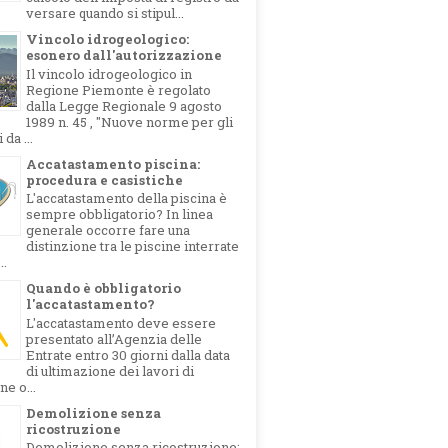
versare quando si stipul...
Vincolo idrogeologico:
esonero dall'autorizzazione
Il vincolo idrogeologico in
Regione Piemonte è regolato
dalla Legge Regionale 9 agosto
1989 n. 45 , "Nuove norme per gli
 da ...
Accatastamento piscina:
procedura e casistiche
L'accatastamento della piscina è
sempre obbligatorio? In linea
generale occorre fare una
distinzione tra le piscine interrate
..
Quando è obbligatorio
l'accatastamento?
L'accatastamento deve essere
presentato all’Agenzia delle
Entrate entro 30 giorni dalla data
di ultimazione dei lavori di
ne o...
Demolizione senza
ricostruzione
Demolizione senza ricostruzione: