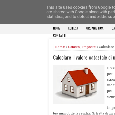
This site uses cookies from Google to 
are shared with Google along with per
statistics, and to detect and address 
HOME
EDILIZIA
URBANISTICA
C
CONTATTI
Home
»
Catasto
,
Imposte
» Calcolare 
Calcolare il valore catastale di 
Il va
per 
stip
molt
per 
come
In p
tuo immobile la rendita. Si tratta di 