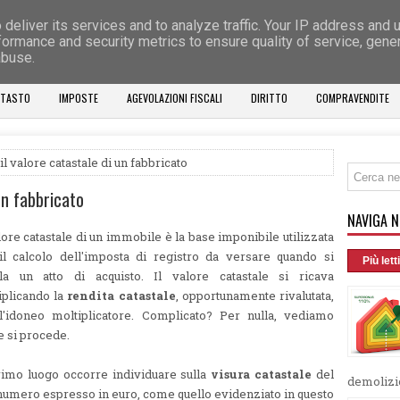
deliver its services and to analyze traffic. Your IP address and 
formance and security metrics to ensure quality of service, gen
abuse.
ATASTO
IMPOSTE
AGEVOLAZIONI FISCALI
DIRITTO
COMPRAVENDITE
il valore catastale di un fabbricato
un fabbricato
NAVIGA N
lore catastale di un immobile è la base imponibile utilizzata
il calcolo dell'imposta di registro da versare quando si
Più letti
ula un atto di acquisto. Il valore catastale si ricava
iplicando la
rendita catastale
, opportunamente rivalutata,
l'idoneo moltiplicatore. Complicato? Per nulla, vediamo
 si procede.
rimo luogo occorre individuare sulla
visura catastale
del
demolizio
un numero espresso in euro, come quello evidenziato in questo