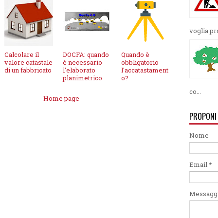
voglia pro
Calcolare il
DOCFA: quando
Quando è
valore catastale
è necessario
obbligatorio
di un fabbricato
l'elaborato
l'accatastament
planimetrico
o?
co...
Home page
PROPONI
Nome
Email
*
Messagg