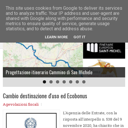
This site uses cookies from Google to deliver its services
and to analyze traffic. Your IP address and user-agent are
shared with Google along with performance and security
metrics to ensure quality of service, generate usage
statistics, and to detect and address abuse.
LEARN MORE
GOT IT
Progettazione itinerario Cammino di San Michele
Riqualificazione energetica edificio unifamiliare
Riqualificazione antico mulino
Ristrutturazione palazzina
Riqualificazione antico mulino
Recupero ex edificio scolastico
Riqualificazione antico mulino
Cambio destinazione d'uso ed Ecobonus
Agevolazioni fiscali
L'Agenzia delle Entrate, con la
risposta all'interpello n. 538 del 9
novembre 2020, ha chiarito che in